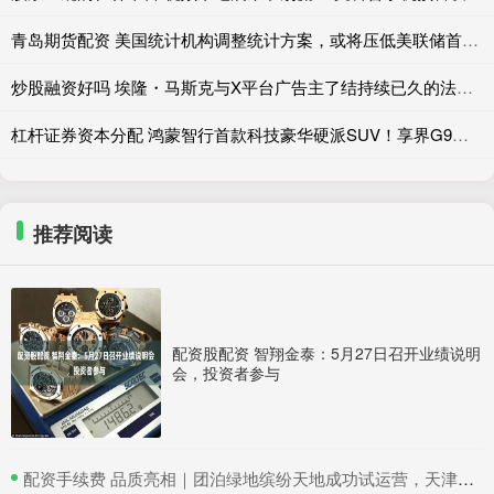
青岛期货配资 美国统计机构调整统计方案，或将压低美联储首选通胀指标
炒股融资好吗 埃隆・马斯克与X平台广告主了结持续已久的法律纠纷
杠杆证券资本分配 鸿蒙智行首款科技豪华硬派SUV！享界G9预订在即：首发全新通信黑科技
推荐阅读
配资股配资 智翔金泰：5月27日召开业绩说明
会，投资者参与
​配资手续费 品质亮相｜团泊绿地缤纷天地成功试运营，天津静海再添商业新地标！