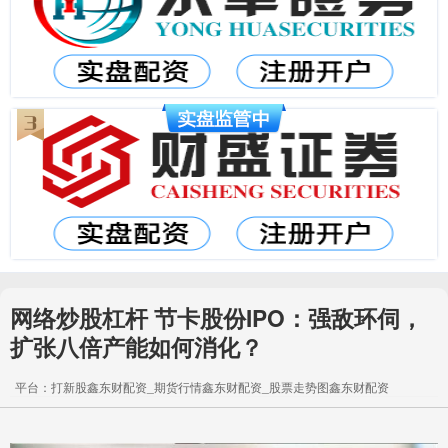
网络炒股杠杆 节卡股份IPO：强敌环伺，
扩张八倍产能如何消化？
平台：打新股鑫东财配资_期货行情鑫东财配资_股票走势图鑫东财配资