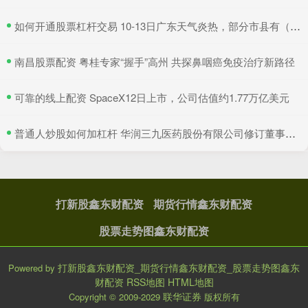
​如何开通股票杠杆交易 10-13日广东天气炎热，部分市县有（雷）阵雨
​南昌股票配资 粤桂专家“握手”高州 共探鼻咽癌免疫治疗新路径
​可靠的线上配资 SpaceX12日上市，公司估值约1.77万亿美元
​普通人炒股如何加杠杆 华润三九医药股份有限公司修订董事会授权管理制度，强化治理与决策效率
打新股鑫东财配资
期货行情鑫东财配资
股票走势图鑫东财配资
打新股鑫东财配资_期货行情鑫东财配资_股票走势图鑫东
Powered by
财配资
RSS地图
HTML地图
联华证券
Copyright
© 2009-2029
版权所有