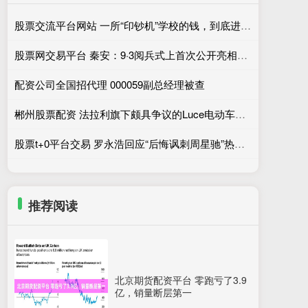
股票交流平台网站 一所“印钞机”学校的钱，到底进了谁的口袋？
股票网交易平台 秦安：9·3阅兵式上首次公开亮相的无人战艇，批量驰骋近海，美国坐不住
配资公司全国招代理 000059副总经理被查
郴州股票配资 法拉利旗下颇具争议的Luce电动车型上市仅两个月，便达成2026年度销售目标
股票t+0平台交易 罗永浩回应“后悔讽刺周星驰”热搜：疑为电影宣发团队炒作
推荐阅读
北京期货配资平台 零跑亏了3.9
亿，销量断层第一