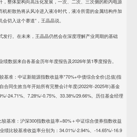
升，整体架构向高压化发展，一次、二次、三次侧的柜内电源
而机柜散热将从风冷进入液冷时代，液冷所需的金属结构件加
机会切入这个赛道”，王晶晶说。
正式发行。在未来，王晶晶仍然会在深度理解产业周期的基础
如下，业绩数据来自各基金历年年度报告及2026年第1季度报告。
绩比较基准：中证新能源指数收益率*70%+中债综合全价(总值)指
自合同生效当年开始所有完整会计年度(2022年-2025年)基金
-24.71%、7.28%/-0.75%、33.38%/29.66%。历任基金经理
。业绩比较基准：沪深300指数收益率×80%＋中证综合债券指数收益
比较基准收益率分别为：34.01%/-2.94%、-14.65%/-16.9