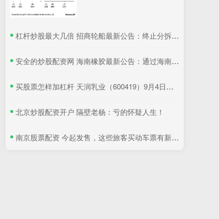
​杠杆炒股最大几倍 招商轮船最新公告：终止分拆子公司重组上市
​安全的炒股配资网 海南橡胶最新公告：通过海南自贸港跨境资金集中运营中心认定
​买股票怎样加杠杆 天润乳业（600419）9月4日主力资金净卖出374.43万元
​北京炒股配资开户 隔壁老杨：亏的怀疑人生！
​南京股票配资 今起发售，这些旅客买动车票有新优惠