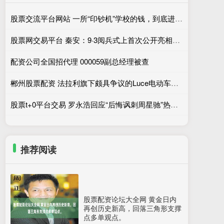
股票交流平台网站 一所“印钞机”学校的钱，到底进了谁的口袋？
股票网交易平台 秦安：9·3阅兵式上首次公开亮相的无人战艇，批量驰骋近海，美国坐不住
配资公司全国招代理 000059副总经理被查
郴州股票配资 法拉利旗下颇具争议的Luce电动车型上市仅两个月，便达成2026年度销售目标
股票t+0平台交易 罗永浩回应“后悔讽刺周星驰”热搜：疑为电影宣发团队炒作
推荐阅读
股票配资论坛大全网 黄金日内
再创历史新高，回落三角形支撑
点多单观点。