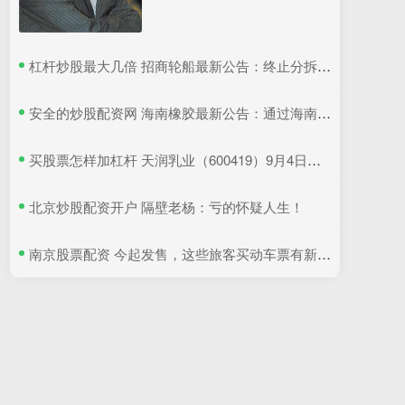
​杠杆炒股最大几倍 招商轮船最新公告：终止分拆子公司重组上市
​安全的炒股配资网 海南橡胶最新公告：通过海南自贸港跨境资金集中运营中心认定
​买股票怎样加杠杆 天润乳业（600419）9月4日主力资金净卖出374.43万元
​北京炒股配资开户 隔壁老杨：亏的怀疑人生！
​南京股票配资 今起发售，这些旅客买动车票有新优惠