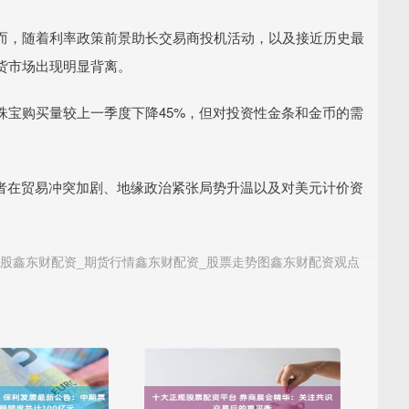
而，随着利率政策前景助长交易商投机活动，以及接近历史最
货市场出现明显背离。
珠宝购买量较上一季度下降45%，但对投资性金条和金币的需
资者在贸易冲突加剧、地缘政治紧张局势升温以及对美元计价资
股鑫东财配资_期货行情鑫东财配资_股票走势图鑫东财配资观点