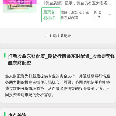
《黄金展望》显示，黄金仍有五大宏观驱
动因素会推高金价至历史新高，如果特朗
股票交
栏目：股票走势图
阅读：
普政府奉行明确的美元贬值政策股票交易
易杠杆
鑫东财配资
117
杠杆，....
共 1 页/1 条记录
打新股鑫东财配资_期货行情鑫东财配资_股票走势图
鑫东财配资
鑫东财配资为打新股提供专业的资金支持，并通过期货行情服
务助力期货投资者抓住市场机会。股票走势图功能使用户能够
通过数据分析市场趋势，从而做出更明智的投资决策，满足不
同投资者对市场的分析需求。
热点关注