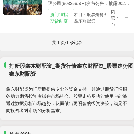
限公司(603259.SH)发布公告，披露2025
年第一次股份回购计划的最新进展。截至
阅
厦门恒指
栏目：股票走势图
2025年7月31日，公司已通过集....
读：
期货配资
鑫东财配资
77
共 1 页/1 条记录
打新股鑫东财配资_期货行情鑫东财配资_股票走势图
鑫东财配资
鑫东财配资为打新股提供专业的资金支持，并通过期货行情服
务助力期货投资者抓住市场机会。股票走势图功能使用户能够
通过数据分析市场趋势，从而做出更明智的投资决策，满足不
同投资者对市场的分析需求。