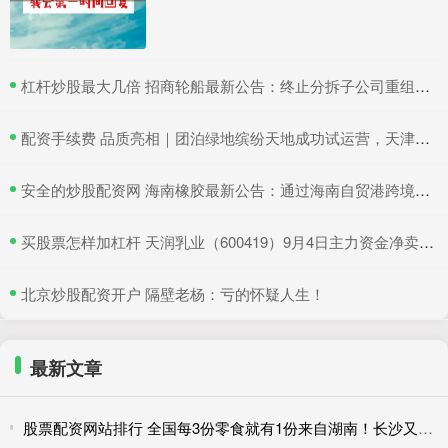
​杠杆炒股最大几倍 招商轮船最新公告：终止分拆子公司重组上市
​配资手续费 品质亮相｜团泊绿地缤纷天地成功试运营，天津静海再添商业新地标！
​安全的炒股配资网 海南橡胶最新公告：通过海南自贸港跨境资金集中运营中心认定
​买股票怎样加杠杆 天润乳业（600419）9月4日主力资金净卖出374.43万元
​北京炒股配资开户 隔壁老杨：亏的怀疑人生！
最新文章
股票配资网站排行 全国每3份零食就有1份来自湖南！长沙又跑出消费新物种，开一家火一家