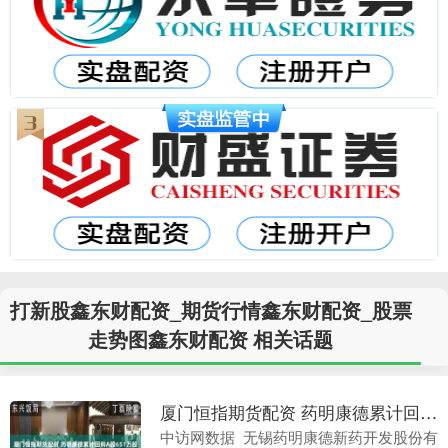
打新股鑫东财配资_期货行情鑫东财配资_股票
走势图鑫东财配资 相关话题
厦门恒指期货配资 药明康德累计回购A股651万股 耗资近5亿元
中访网数据 无锡药明康德新药开发股份有