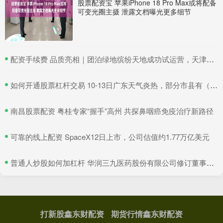
股票配资宝 苹果iPhone 18 Pro Max或将配备
可变光圈主摄 泄露文档曝光更多细节
​配资手续费 品质亮相｜团泊绿地缤纷天地成功试运营，天津静海再添商业新地标！
​如何开通股票杠杆交易 10-13日广东天气炎热，部分市县有（雷）阵雨
​南昌股票配资 粤桂专家“握手”高州 共探鼻咽癌免疫治疗新路径
​可靠的线上配资 SpaceX12日上市，公司估值约1.77万亿美元
​普通人炒股如何加杠杆 华润三九医药股份有限公司修订董事会授权管理制度，强化治理与决策效率
打新股鑫东财配资
期货行情鑫东财配资