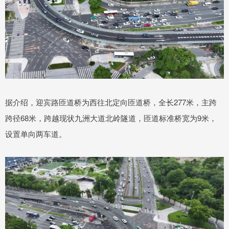
据介绍，迎宾路匝道桥为西往北定向匝道桥，全长277米，主跨
跨径68米，跨越现状九洲大道北岭隧道，匝道标准桥宽为9米，
设置单向两车道。