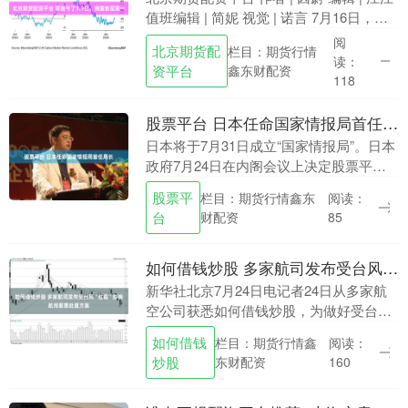
值班编辑 | 简妮 视觉 | 诺言 7月16日，零
跑B10、B01双车焕新上市。两款车型智
阅
北京期货配
栏目：期货行情
驾、内饰、配色、座舱....
读：
资平台
鑫东财配资
118
股票平台 日本任命国家情报局首任局长
日本将于7月31日成立“国家情报局”。日本
政府7月24日在内阁会议上决定股票平
台，该机构首任局长选定内阁情报官原和
股票平
栏目：期货行情鑫东
阅读：
也。 日本“国家情报局”由内阁情报调查室
台
财配资
85
升级而....
如何借钱炒股 多家航司发布受台风“红霞”影响航线客票处置方案
新华社北京7月24日电记者24日从多家航
空公司获悉如何借钱炒股，为做好受台风
“红霞”影响航班的旅客服务，协助旅客更
如何借钱
栏目：期货行情鑫
阅读：
好地安排出行，国航、深航、厦航等航空
炒股
东财配资
160
公司已发布....