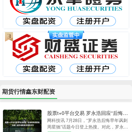
期货行情鑫东财配资
股票t+0平台交易 罗永浩回应“后悔讽刺周星驰”热搜：疑为电影宣发团队炒作
网科技讯 7月28日，“罗永浩后悔早年讽刺
周星驰”话题今日登上热搜。对此，罗永浩