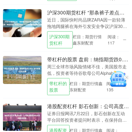
沪深300期货杠杆 “那条裤子差点要了我的命”，实探“摔跤风波”中的ZARA：259元问题阔腿裤仍在售
近日，国际快时尚品牌ZARA因一款轻薄
拖地阔腿裤在海外引发安全争议沪深300
期货杠杆，多名消费者反映穿着该款式后
沪深300期
栏目：期货行情
阅读：
发生摔倒受伤的情况，阔腿裤变“摔跤
货杠杆
鑫东财配资
117
裤”。 7月2....
带杠杆的股票 盘前：纳指期货跌0.90% 油价突破95美元/桶
周三全球市场风险情绪不佳，美国股市走
低，投资者等待谷歌母公司Alphabet公布
财报带杠杆的股票，以寻找迄今最明确的
带杠杆的
栏目：期货行情鑫
阅读：
信号：科技巨头投入人工智能领域的巨额
股票
东财配资
135
资金，是....
港股配资杠杆 影石创新：公司高度重视股东的合理投资回报
证券日报网讯7月22日，影石创新在互动
平台回答投资者提问时表示，在保持自身
持续稳健发展的同时，公司高度重视股东
港股配资
栏目：期货行情鑫
阅读：