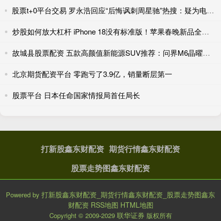
股票t+0平台交易 罗永浩回应“后悔讽刺周星驰”热搜：疑为电影宣发团队炒作
炒股如何放大杠杆 iPhone 18没有标准版！苹果春晚新品全面盘点
故城县股票配资 五款高颜值新能源SUV推荐：问界M6晶曜灯组领衔
北京期货配资平台 零跑亏了3.9亿，销量断层第一
股票平台 日本任命国家情报局首任局长
打新股鑫东财配资
期货行情鑫东财配资
股票走势图鑫东财配资
打新股鑫东财配资_期货行情鑫东财配资_股票走势图鑫东
Powered by
财配资
RSS地图
HTML地图
联华证券
Copyright
© 2009-2029
版权所有