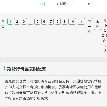
的合理投资回报，在符合分红政策的前提
杠杆
东财配资
181
下制定合理方案....
共
首
1
2
3
4
5
6
7
8
9
10
11
下
末
19
页
一
页
页
页
21
条
记
录
期货行情鑫东财配资
鑫东财配资为打新股提供专业的资金支持，并通过期货行情服
务助力期货投资者抓住市场机会。股票走势图功能使用户能够
通过数据分析市场趋势，从而做出更明智的投资决策，满足不
同投资者对市场的分析需求。