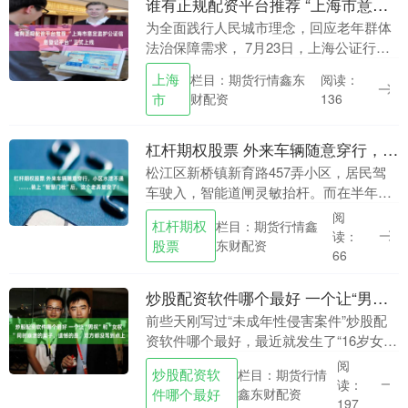
谁有正规配资平台推荐 “上海市意定监护公证信息登记平台”正式上线
为全面践行人民城市理念，回应老年群体
法治保障需求， 7月23日，上海公证行业
召开优化老年人意定监护公证服务工作推
上海
栏目：期货行情鑫东
阅读：
进会。 “上海市意定监护公证信息登记平
市
财配资
136
台”正式上....
杠杆期权股票 外来车辆随意穿行，小区水泄不通……装上“智慧门栓”后，这个老弄堂变了！
松江区新桥镇新育路457弄小区，居民驾
车驶入，智能道闸灵敏抬杆。而在半年
前，这里还是另一番景象：外来车辆随意
阅
杠杆期权
栏目：期货行情鑫
穿行，狭窄的弄堂被堵得水泄不通。这一
读：
股票
东财配资
变化的背后，是庄....
66
炒股配资软件哪个最好 一个让“男权”和“女权”同时崩溃的案子，遗憾的是，双方都没骂到点上
前些天刚写过“未成年性侵害案件”炒股配
资软件哪个最好，最近就发生了“16岁女儿
报警称遭父亲性侵，父亲一审被判无期，
阅
炒股配资软
栏目：期货行情
二审女儿当庭替父申冤称系诬告”。 网上
读：
件哪个最好
鑫东财配资
的骂声，....
197