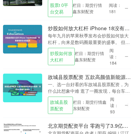
本人在微博发文回应称，相关言论是“几年
股票t 0平
栏目：期货行情
阅读：
前说的股票t+0平台交易，哪来的‘现
台交易
鑫东财配资
181
在’？....
炒股如何放大杠杆 iPhone 18没有标准版！苹果春晚新品全面盘点
每年九月的苹果秋季发布会炒股如何放大
杠杆，向来是数码圈最重要的盛事。 但今
年一条重磅消息搅动市场：多方供应链消
阅
炒股如何放
栏目：期货行情
息显示，2026年9月苹果发布会将不再同
读：
大杠杆
鑫东财配资
步推出iP....
184
故城县股票配资 五款高颜值新能源SUV推荐：问界M6晶曜灯组领衔
一、选一台好看的车故城县股票配资，为
什么比想象中难 逛了一圈发现，每台车看
起来都差不多：贯穿式灯带、溜背线条、
阅
故城县股
栏目：期货行情鑫
隐藏式门把手……这些元素几乎成了新能
读：
票配资
东财配资
源SUV的标配....
93
北京期货配资平台 零跑亏了3.9亿，销量断层第一
北京期货配资平台 作者 | 因蔚 编辑 | 江江