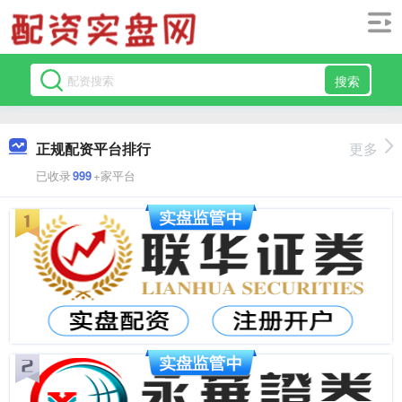
搜索
正规配资平台排行
更多
已收录
999
+家平台