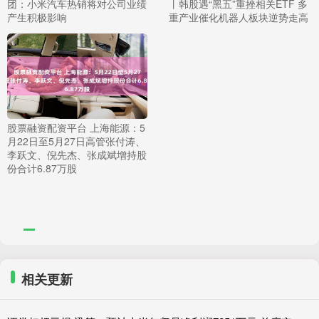
团：小米汽车热销将对公司业绩
丨韩股遇“黑五”重挫相关ETF 多
产生积极影响
重产业催化机器人板块逆势走高
股票融资配资平台 上海能源：5
月22日至5月27日高管张付涛、
李跃文、倪先杰、张成斌增持股
份合计6.87万股
相关更新