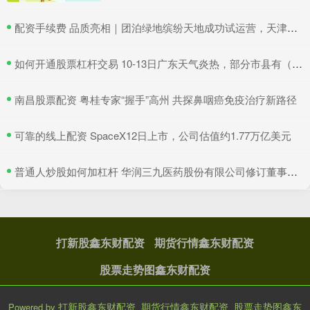
​配资手续费 品质亮相｜团泊绿地缤纷天地成功试运营，天津静海再添商业新地标！
​如何开通股票杠杆交易 10-13日广东天气炎热，部分市县有（雷）阵雨
​南昌股票配资 粤桂专家“握手”高州 共探鼻咽癌免疫治疗新路径
​可靠的线上配资 SpaceX12日上市，公司估值约1.77万亿美元
​普通人炒股如何加杠杆 华润三九医药股份有限公司修订董事会授权管理制度，强化治理与决策效率
打新股鑫东财配资
期货行情鑫东财配资
股票走势图鑫东财配资
打新股鑫东财配资_期货行情鑫东财配资_股票走势图鑫东
Powered by