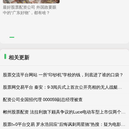
最好股票配资公司 外国政要眼
中的“广东好物”，都有啥？
相关更新
股票交流平台网站 一所“印钞机”学校的钱，到底进了谁的口袋？
股票网交易平台 秦安：9·3阅兵式上首次公开亮相的无人战艇，批量驰骋近海，美国坐不住
配资公司全国招代理 000059副总经理被查
郴州股票配资 法拉利旗下颇具争议的Luce电动车型上市仅两个月，便达成2026年度销售目标
股票t+0平台交易 罗永浩回应“后悔讽刺周星驰”热搜：疑为电影宣发团队炒作