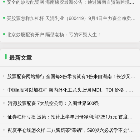
​安全的炒股配资网 海南橡胶最新公告：通过海南自贸港跨境资金集中运营中心认定
​买股票怎样加杠杆 天润乳业（600419）9月4日主力资金净卖出374.43万元
​北京炒股配资开户 隔壁老杨：亏的怀疑人生！
最新文章
股票配资网站排行 全国每3份零食就有1份来自湖南！长沙又跑出消费新物种，开一家火一家
中国a股可以加杠杆 海内外化工龙头上调 MDI、TDI 价格，聚氨酯产业链涨价
河源股票配资 7大航空公司：入围世界500强
证券杠杆亏损 迅策：预计上半年归母净利润7251万元 首度实现半年度盈利
配资平仓线怎么样 二八酱奶茶“滞销”，590岁六必居学不会“年轻化”？