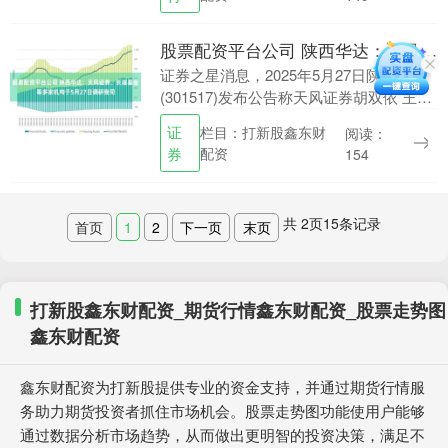
股票配资平台公司 陕西华达：天风证券、长城基金等多家机构于5月27日调研我司
证券之星消息，2025年5月27日陕西华达
(301517)发布公告称天风证券胡双依 王泽
宇 吴居清 许宸溪、长城基金尹宁 周诗博
证
栏目：打新股鑫东财
阅读：
高明豪 翁煜平 唐然 苏俊彦于....
券
配资
154
共
2
页
15
条记录
首页
1
2
下一页
末页
打新股鑫东财配资_期货行情鑫东财配资_股票走势图
鑫东财配资
鑫东财配资为打新股提供专业的资金支持，并通过期货行情服
务助力期货投资者抓住市场机会。股票走势图功能使用户能够
通过数据分析市场趋势，从而做出更明智的投资决策，满足不