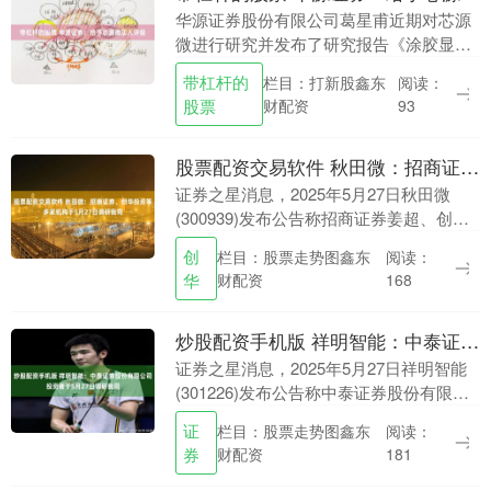
华源证券股份有限公司葛星甫近期对芯源
微进行研究并发布了研究报告《涂胶显影
+清洗设备一体两翼发展，北方华创战略
带杠杆的
栏目：打新股鑫东
阅读：
收购，大湿法平台化提速》，给予芯源微
股票
财配资
93
买入评级。 芯源....
股票配资交易软件 秋田微：招商证券、创华投资等多家机构于5月27日调研我司
证券之星消息，2025年5月27日秋田微
(300939)发布公告称招商证券姜超、创华
投资李军辉、远东宏信翁烨丹、中商汇聚
创
栏目：股票走势图鑫东
阅读：
投资王干、国银资本投资胡勇军、深圳荣
华
财配资
168
信泰....
炒股配资手机版 祥明智能：中泰证券股份有限公司投资者于5月27日调研我司
证券之星消息，2025年5月27日祥明智能
(301226)发布公告称中泰证券股份有限公
司蔡星荷于2025年5月27日调研我司。 具
证
栏目：股票走势图鑫东
阅读：
体内容如下： 问：常州祥翰具身....
券
财配资
181