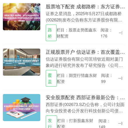
股票地下配资 成都路桥：东方证券股份有限公司、中泰证券股份有限公司等多家机构于5月27日调研我司
证券之星消息，2025年5月27日成都路桥
(002628)发布公告称东方证券股份有限公
司刘星宇、中泰证券股份有限公司刘博
路
栏目：股票走势图鑫东
阅读：
宇、长江证券(上海)资产管理有限公司丁
桥
财配资
176
叶....
正规股票开户 信达证券：首次覆盖厦门象屿给予增持评级
信达证券股份有限公司匡培钦近期对厦门
象屿进行研究并发布了研究报告《公司深
度报告：大宗供应链巨头，产业链延伸恢
覆
栏目：期货行情鑫东财
阅读：
复稳增长》，首次覆盖厦门象屿给予增持
盖
配资
99
评级。 厦门象屿....
安全股票配资 西部证券最新公告：拟发行不超过10亿元科技创新公司债券
西部证券(002673.SZ)公告称，公司计划面
向专业投资者公开发行科技创新公司债券
(第一期)，发行金额不超过10亿元。本期
发
栏目：打新股鑫东财
阅读：
债券主体评级和债项评级均为AAA，无....
行
配资
149