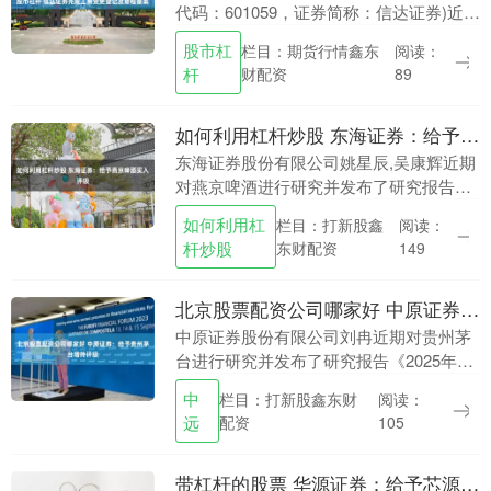
代码：601059，证券简称：信达证券)近日
宣布，已完成相关工商变更登记及《公司
股市杠
栏目：期货行情鑫东
阅读：
章程》的备案手续，并取得了由北京市市
杆
财配资
89
场监....
如何利用杠杆炒股 东海证券：给予燕京啤酒买入评级
东海证券股份有限公司姚星辰,吴康辉近期
对燕京啤酒进行研究并发布了研究报告
《公司简评报告：飞轮效应显现，盈利持
如何利用杠
栏目：打新股鑫
阅读：
续向上》，给予燕京啤酒买入评级。 燕京
杆炒股
东财配资
149
啤酒(0007....
北京股票配资公司哪家好 中原证券：给予贵州茅台增持评级
中原证券股份有限公司刘冉近期对贵州茅
台进行研究并发布了研究报告《2025年中
报点评：营收增长放缓，成本相对上
中
栏目：打新股鑫东财
阅读：
升》，给予贵州茅台增持评级。 贵州茅台
远
配资
105
(600519....
带杠杆的股票 华源证券：给予芯源微买入评级