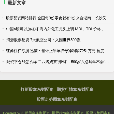
最新文章
股票配资网站排行 全国每3份零食就有1份来自湖南！长沙又跑出消费新物种，开一家火一家
中国a股可以加杠杆 海内外化工龙头上调 MDI、TDI 价格，聚氨酯产业链涨价
河源股票配资 7大航空公司：入围世界500强
证券杠杆亏损 迅策：预计上半年归母净利润7251万元 首度实现半年度盈利
配资平仓线怎么样 二八酱奶茶“滞销”，590岁六必居学不会“年轻化”？
打新股鑫东财配资
期货行情鑫东财配资
股票走势图鑫东财配资
打新股鑫东财配资_期货行情鑫东财配资_股票走势图鑫东
Powered by