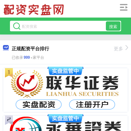
搜索
正规配资平台排行
更多
已收录
999
+家平台